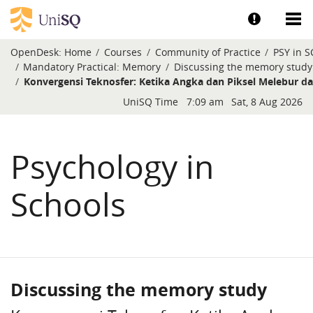
Skip to main content
Show help a
Sh
OpenDesk:
Home
Courses
Community of Practice
PSY in 
Mandatory Practical: Memory
Discussing the memory study
Konvergensi Teknosfer: Ketika Angka dan Piksel Melebur da
Blocks
UniSQ Time
7:09 am
Sat, 8 Aug 2026
Psychology in
Schools
Discussing the memory study