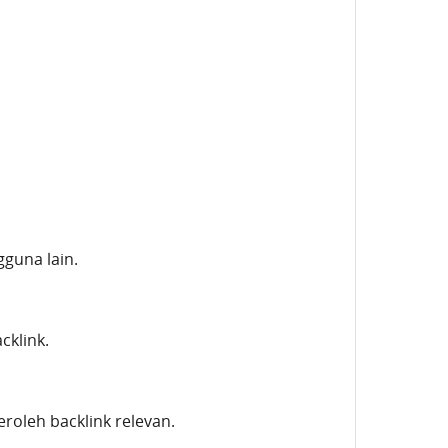
guna lain.
cklink.
roleh backlink relevan.