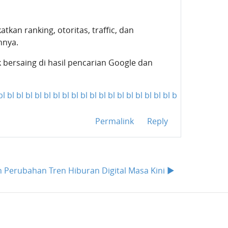
an ranking, otoritas, traffic, dan
hnya.
k bersaing di hasil pencarian Google dan
bl
bl
bl
bl
bl
bl
bl
bl
bl
bl
bl
bl
bl
bl
bl
bl
bl
bl
bl
bl
bl
bl
bl
bl
bl
Permalink
Reply
n Perubahan Tren Hiburan Digital Masa Kini ▶︎