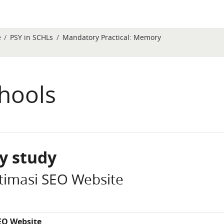
e
PSY in SCHLs
Mandatory Practical: Memory
chools
y study
timasi SEO Website
EO Website