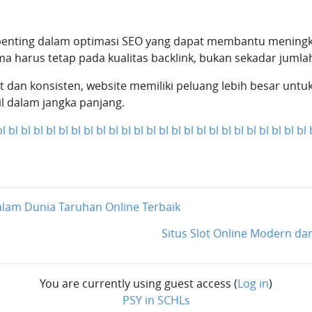
penting dalam optimasi SEO yang dapat membantu meningkatk
ma harus tetap pada kualitas backlink, bukan sekadar jumla
at dan konsisten, website memiliki peluang lebih besar untu
il dalam jangka panjang.
bl
bl
bl
bl
bl
bl
bl
bl
bl
bl
bl
bl
bl
bl
bl
bl
bl
bl
bl
bl
bl
bl
bl
bl
bl
alam Dunia Taruhan Online Terbaik
Situs Slot Online Modern da
You are currently using guest access (
Log in
)
PSY in SCHLs