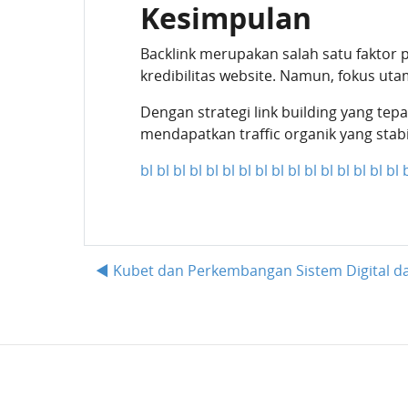
Kesimpulan
Backlink merupakan salah satu faktor 
kredibilitas website. Namun, fokus uta
Dengan strategi link building yang tep
mendapatkan traffic organik yang stab
bl
bl
bl
bl
bl
bl
bl
bl
bl
bl
bl
bl
bl
bl
bl
bl
◀︎ Kubet dan Perkembangan Sistem Digital d