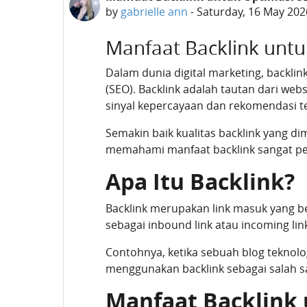
by
gabrielle ann
-
Saturday, 16 May 202
Manfaat Backlink unt
Dalam dunia digital marketing, backlin
(SEO). Backlink adalah tautan dari we
sinyal kepercayaan dan rekomendasi te
Semakin baik kualitas backlink yang dim
memahami manfaat backlink sangat pent
Apa Itu Backlink?
Backlink merupakan link masuk yang be
sebagai inbound link atau incoming lin
Contohnya, ketika sebuah blog teknolo
menggunakan backlink sebagai salah sa
Manfaat Backlink