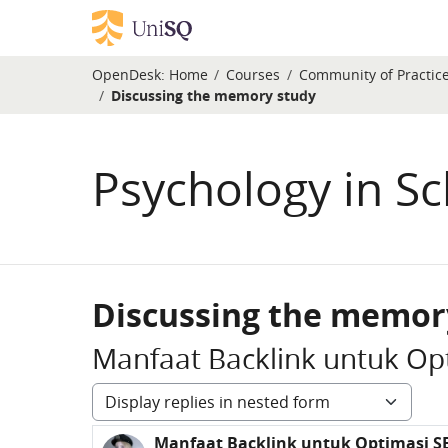
Skip to main content
OpenDesk:
Home
Courses
Community of Practic
Discussing the memory study
Psychology in S
Discussing the memor
Manfaat Backlink untuk Op
Display mode
Manfaat Backlink untuk Optimasi S
Number of replies: 0