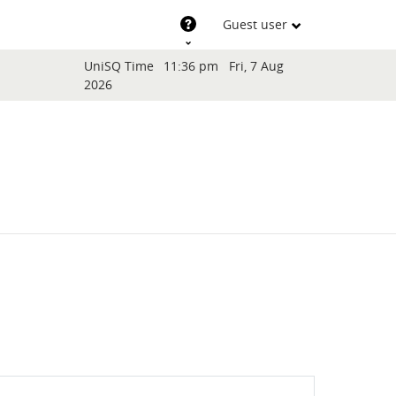
Support
Guest user
Blocks
UniSQ Time
11:36 pm
Fri, 7 Aug
2026