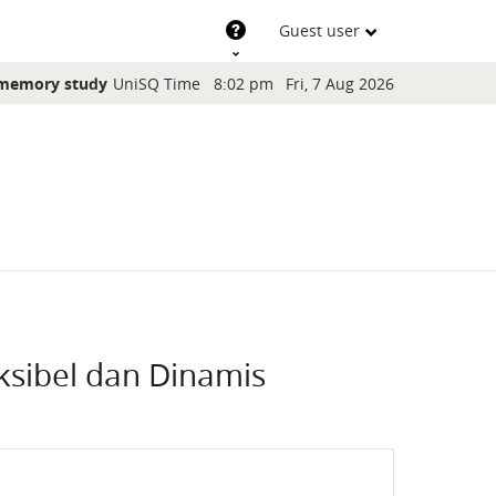
Support
Guest user
Blocks
 memory study
UniSQ Time
8:02 pm
Fri, 7 Aug 2026
eksibel dan Dinamis