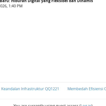
 Baru: Hiburan Digital yang Fleksibel dan Dinamis
2026, 1:40 PM
h Keandalan Infrastruktur QQ1221
Membedah Efisiensi Op
You are currently using guest access (
Log in
)