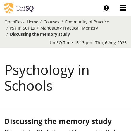
Skip to main content
Show help a
Sh
OpenDesk:
Home
Courses
Community of Practice
PSY in SCHLs
Mandatory Practical: Memory
Discussing the memory study
Blocks
UniSQ Time
6:13 pm
Thu, 6 Aug 2026
Psychology in
Schools
Discussing the memory study